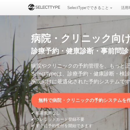
SelectTypeでできること
活用
病院・クリニック向
診療予約・健康診断・事前問診
病院やクリニックの予約管理を、もっと
SelectTypeは、診療予約・健康診断
病院向けに最適化された予約システムで
無料で病院・クリニックの予約システムを
✔ 初期費用なし
✔ クレジットカード登録不要
✔ すぐに予約受付を開始できます