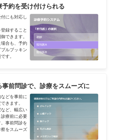
療予約を受け付けられる
受付にも対応し
を登録すること
制御できます。
た場合も、予約
ダブルブッキン
能です。
る事前問診で、診療をスムーズに
的などを事前に
定できます。
択など、幅広い
、診療前に必要
す。事前問診を
診察をスムーズ