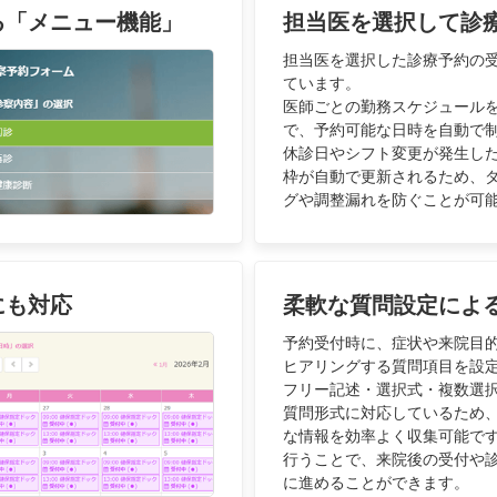
る「メニュー機能」
担当医を選択して診
担当医を選択した診療予約の
ています。
医師ごとの勤務スケジュール
で、予約可能な日時を自動で
休診日やシフト変更が発生し
枠が自動で更新されるため、
グや調整漏れを防ぐことが可
にも対応
柔軟な質問設定によ
予約受付時に、症状や来院目
ヒアリングする質問項目を設
フリー記述・選択式・複数選
質問形式に対応しているため
な情報を効率よく収集可能で
行うことで、来院後の受付や
に進めることができます。