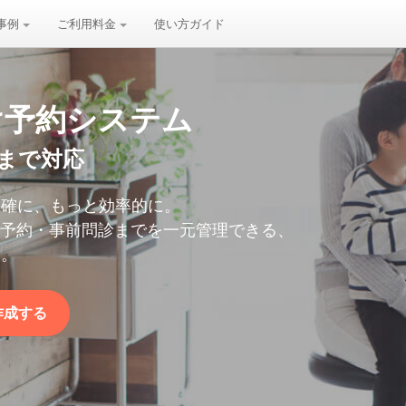
事例
ご利用料金
使い方ガイド
け予約システム
まで対応
正確に、もっと効率的に。
・検診予約・事前問診までを一元管理できる、
す。
作成する