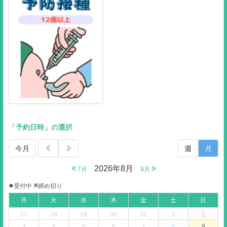
「予約日時」の選択
今月
週
月
2026年8月
7月
9月
●
×
受付中
締め切り
月
火
水
木
金
土
日
27
28
29
30
31
1
2
3
4
5
6
7
8
9