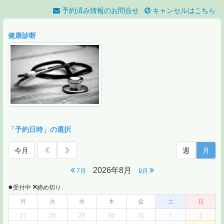
予約済み情報のお問合せ
キャンセルはこちら
健康診断
「予約日時」の選択
今月
週
月
2026年8月
7月
9月
●
×
受付中
締め切り
月
火
水
木
金
土
日
27
28
29
30
31
1
2