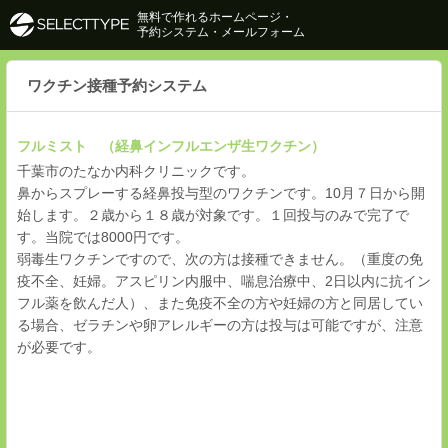
無料で作れるホームページ・
予約システム・メールフォーム
ワクチン接種予約システム
フルミスト （経鼻インフルエンザ生ワクチン）
千葉市のたなか内科クリニックです。
鼻からスプレーする経鼻投与型のワクチンです。10月７日から開
始します。２歳から１８歳が対象です。１回投与のみで完了で
す。当院では8000円です。
弱毒生ワクチンですので、次の方は接種できません。（重度の免
疫不全、妊婦。アスピリン内服中、喘息治療中、2日以内に抗イン
フル薬を飲んだ人）、また免疫不全の方や妊婦の方と同居してい
る場合、ゼラチンや卵アレルギーの方は投与は可能ですが、注意
が必要です。